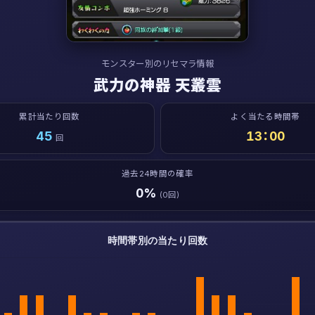
モンスター別のリセマラ情報
武力の神器 天叢雲
累計当たり回数
よく当たる時間帯
45
13：00
回
過去24時間の確率
0%
(0回)
時間帯別の当たり回数