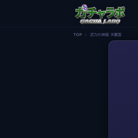
TOP
›
武力の神器 天叢雲