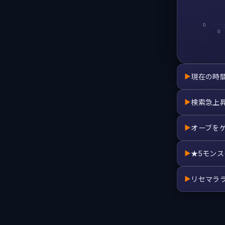
0
0
現在の時
▶
検索急上
▶
オーブを
▶
★5モン
▶
リセマラ
▶