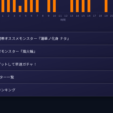
1
2
3
4
5
6
7
8
9
10
11
12
13
14
15
16
17
18
19
2
時間
間帯オススメモンスター『蓮華ノ化身 ナタ』
昇モンスター『風火輪』
ゲットして早速ガチャ！
スター一覧
ランキング