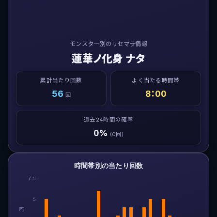
モンスター別のリセマラ情報
蓮華ノ化身 ナタ
累計当たり回数
よく当たる時間帯
56
8：00
回
過去24時間の確率
0%
(0回)
時間帯別の当たり回数
7.5
5
回