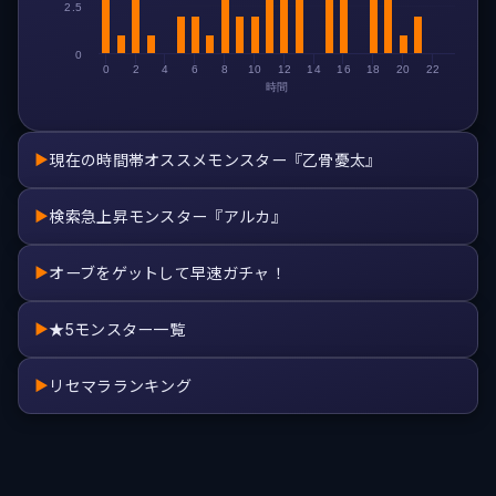
2.5
0
0
2
4
6
8
10
12
14
16
18
20
22
時間
現在の時間帯オススメモンスター『乙骨憂太』
▶
検索急上昇モンスター『アルカ』
▶
オーブをゲットして早速ガチャ！
▶
★5モンスター一覧
▶
リセマラランキング
▶