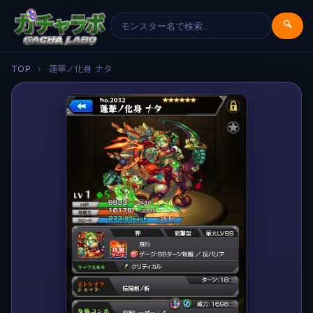
🔍
TOP
›
蓮華ノ化身 ナタ