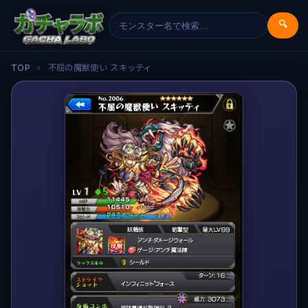
🔍
TOP
›
不屈の魔獣使い スキッティ