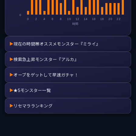
0
0
2
4
6
8
10
12
14
16
18
20
22
時間
現在の時間帯オススメモンスター『ミライ』
▶
検索急上昇モンスター『アルカ』
▶
オーブをゲットして早速ガチャ！
▶
★5モンスター一覧
▶
リセマラランキング
▶