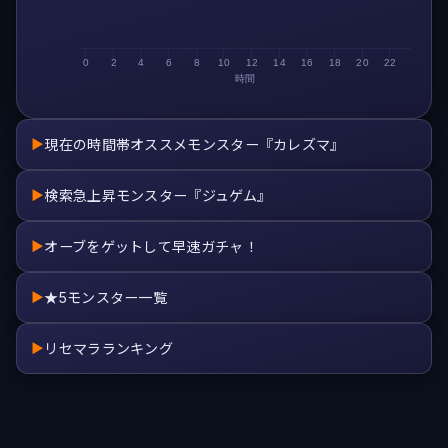
0
2
4
6
8
10
12
14
16
18
20
22
時間
現在の時間帯オススメモンスター『カレズマ』
▶
検索急上昇モンスター『ジュゲム』
▶
オーブをゲットして早速ガチャ！
▶
★5モンスター一覧
▶
リセマラランキング
▶