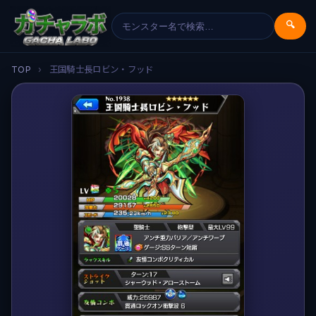
🔍
TOP
›
王国騎士長ロビン・フッド