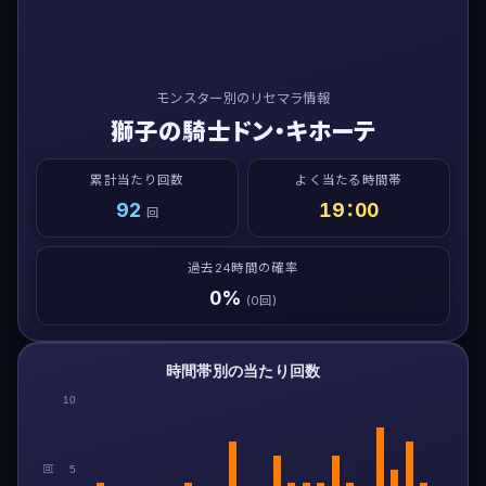
モンスター別のリセマラ情報
獅子の騎士ドン・キホーテ
累計当たり回数
よく当たる時間帯
92
19：00
回
過去24時間の確率
0%
(0回)
時間帯別の当たり回数
10
回
5