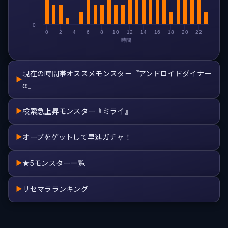
0
0
2
4
6
8
10
12
14
16
18
20
22
時間
現在の時間帯オススメモンスター『アンドロイドダイナー
▶
α』
検索急上昇モンスター『ミライ』
▶
オーブをゲットして早速ガチャ！
▶
★5モンスター一覧
▶
リセマラランキング
▶