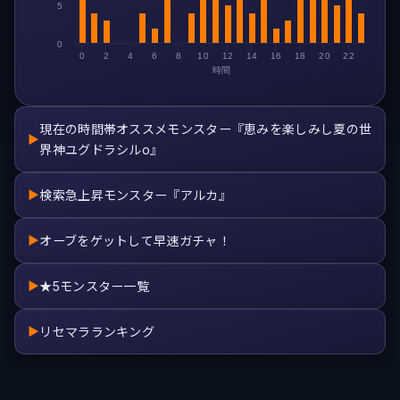
5
0
0
2
4
6
8
10
12
14
16
18
20
22
時間
現在の時間帯オススメモンスター『恵みを楽しみし夏の世
▶
界神ユグドラシルo』
検索急上昇モンスター『アルカ』
▶
オーブをゲットして早速ガチャ！
▶
★5モンスター一覧
▶
リセマラランキング
▶