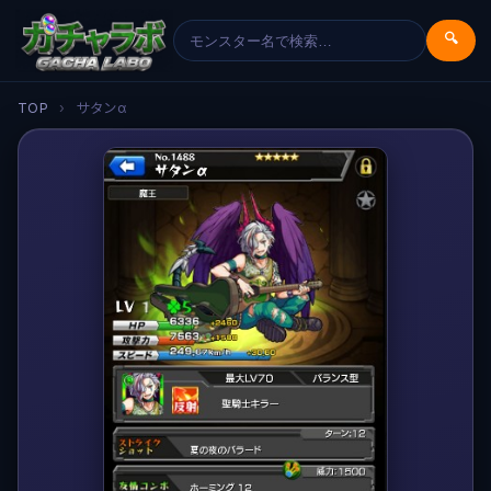
🔍
TOP
›
サタンα