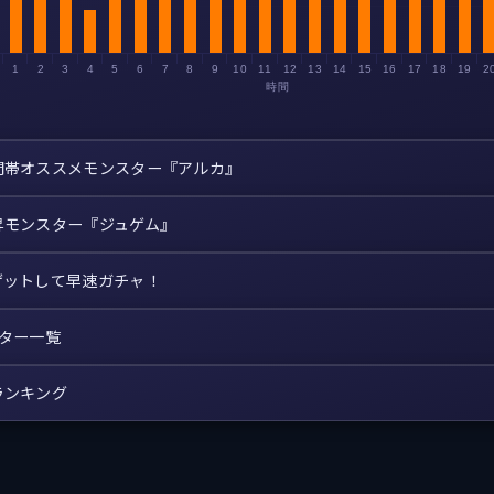
1
2
3
4
5
6
7
8
9
10
11
12
13
14
15
16
17
18
19
2
時間
間帯オススメモンスター『アルカ』
昇モンスター『ジュゲム』
ゲットして早速ガチャ！
スター一覧
ランキング