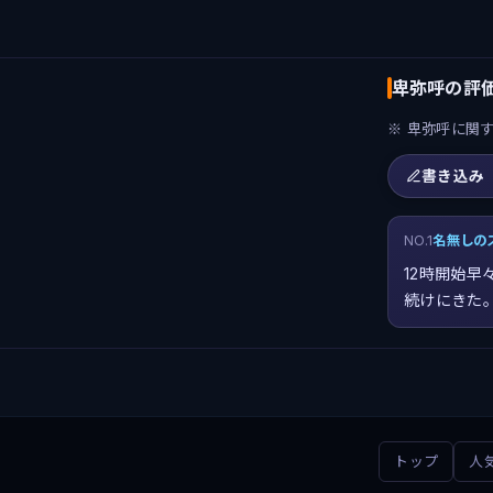
卑弥呼の評価
※ 卑弥呼に関
書き込み
NO.1
名無しの
12時開始
続けにきた
トップ
人