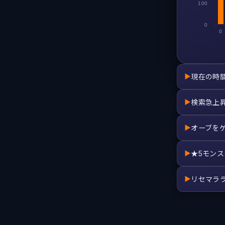
100
0
0
現在の時
▶
検索急上
▶
オーブを
▶
★5モン
▶
リセマラ
▶