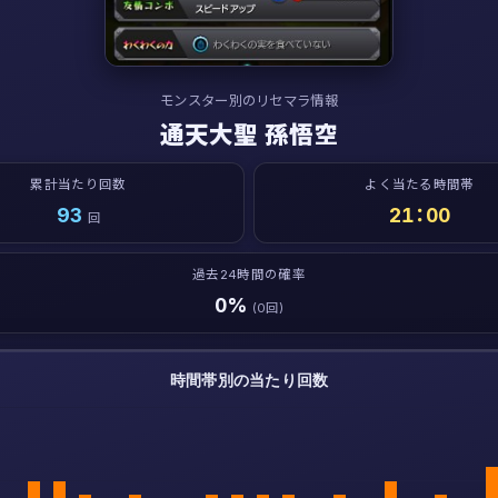
モンスター別のリセマラ情報
通天大聖 孫悟空
累計当たり回数
よく当たる時間帯
93
21：00
回
過去24時間の確率
0%
(0回)
時間帯別の当たり回数