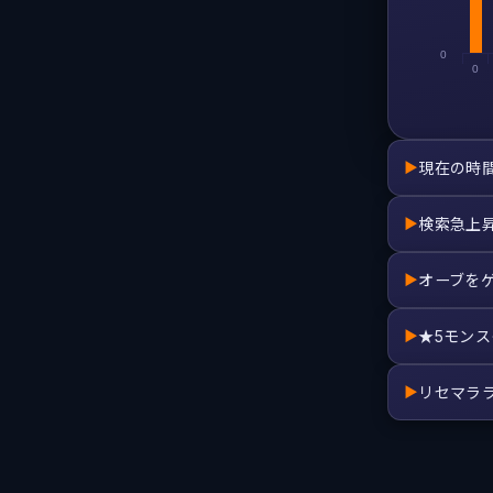
0
0
現在の時
▶
検索急上
▶
オーブを
▶
★5モン
▶
リセマラ
▶