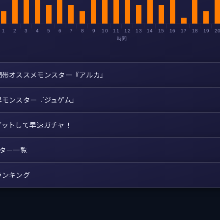
1
2
3
4
5
6
7
8
9
10
11
12
13
14
15
16
17
18
19
2
時間
間帯オススメモンスター『アルカ』
昇モンスター『ジュゲム』
ゲットして早速ガチャ！
スター一覧
ランキング