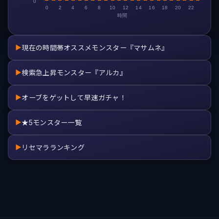
0
0
2
4
6
8
10
12
14
16
18
20
22
時間
現在の時間帯オススメモンスター『マサムネ』
▶
検索急上昇モンスター『アルカ』
▶
オーブをゲットして早速ガチャ！
▶
★5モンスター一覧
▶
リセマラランキング
▶