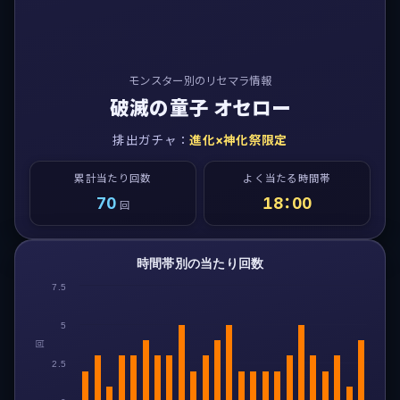
モンスター別のリセマラ情報
破滅の童子 オセロー
排出ガチャ：
進化×神化祭限定
累計当たり回数
よく当たる時間帯
70
18：00
回
時間帯別の当たり回数
7.5
5
回
2.5