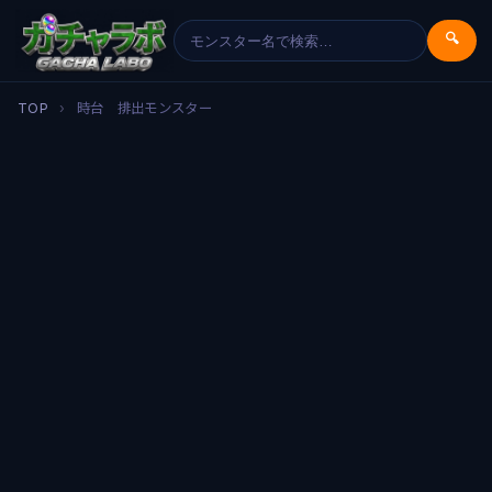
🔍
TOP
›
時台 排出モンスター