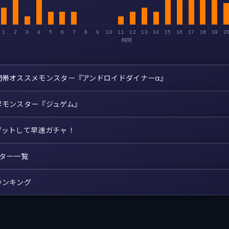
1
2
3
4
5
6
7
8
9
10
11
12
13
14
15
16
17
18
19
2
時間
間帯オススメモンスター『アンドロイドダイナーα』
昇モンスター『ジュゲム』
ゲットして早速ガチャ！
スター一覧
ランキング