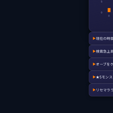
5
0
0
現在の時
▶
検索急上
▶
オーブを
▶
★5モン
▶
リセマラ
▶