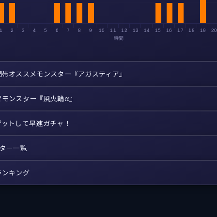
1
2
3
4
5
6
7
8
9
10
11
12
13
14
15
16
17
18
19
2
時間
間帯オススメモンスター『アガスティア』
昇モンスター『風火輪α』
ゲットして早速ガチャ！
スター一覧
ランキング