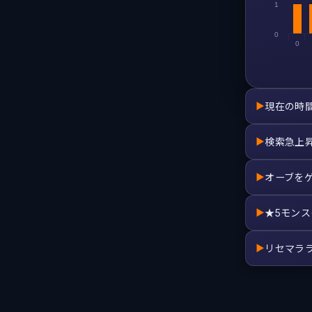
1
0
0
現在の時
▶
検索急上
▶
オーブを
▶
★5モン
▶
リセマラ
▶