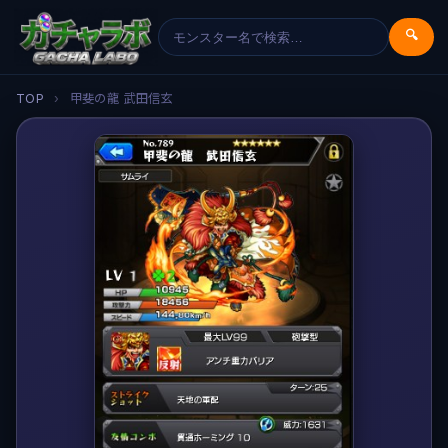
🔍
TOP
›
甲斐の龍 武田信玄