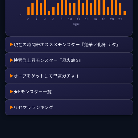
0
0
2
4
6
8
10
12
14
16
18
20
22
時間
現在の時間帯オススメモンスター『蓮華ノ化身 ナタ』
▶
検索急上昇モンスター『風火輪α』
▶
オーブをゲットして早速ガチャ！
▶
★5モンスター一覧
▶
リセマラランキング
▶