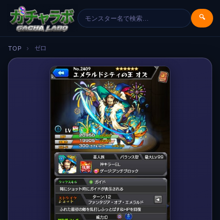
🔍
TOP
›
ゼロ