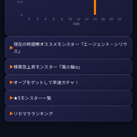
0.5
0
0
2
4
6
8
10
12
14
16
18
20
22
時間
現在の時間帯オススメモンスター『エージェント・シリウ
▶
ス』
検索急上昇モンスター『風火輪α』
▶
オーブをゲットして早速ガチャ！
▶
★5モンスター一覧
▶
リセマラランキング
▶