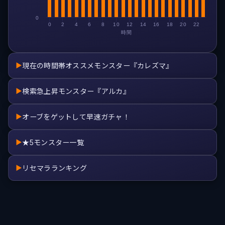
0
0
2
4
6
8
10
12
14
16
18
20
22
時間
現在の時間帯オススメモンスター『カレズマ』
▶
検索急上昇モンスター『アルカ』
▶
オーブをゲットして早速ガチャ！
▶
★5モンスター一覧
▶
リセマラランキング
▶