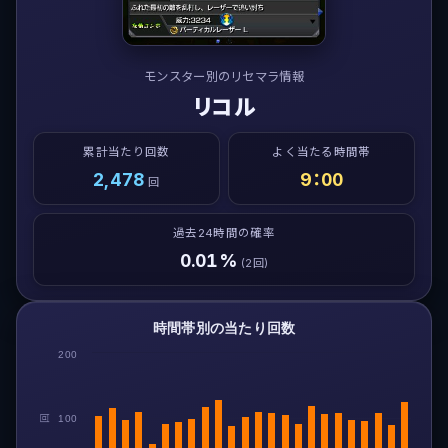
モンスター別のリセマラ情報
リコル
累計当たり回数
よく当たる時間帯
2,478
9：00
回
過去24時間の確率
0.01%
(2回)
時間帯別の当たり回数
200
回
100