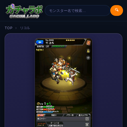
🔍
TOP
›
リコル